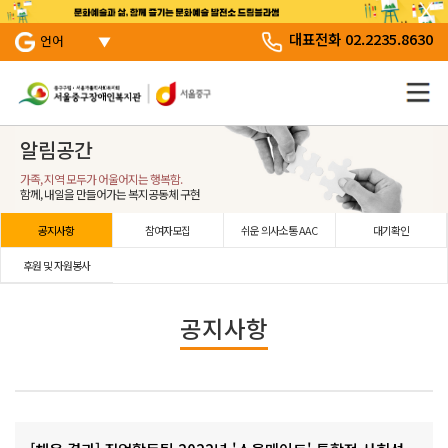
서브 메뉴 바로가기
주 메뉴 바로 가기
본문 바로 가기
대표전화 02.2235.8630
언어
알림공간
가족, 지역 모두가 어울어지는 행복함.
함께, 내일을 만들어가는 복지공동체 구현
공지사항
참여자모집
쉬운 의사소통 AAC
대기확인
후원 및 자원봉사
공지사항