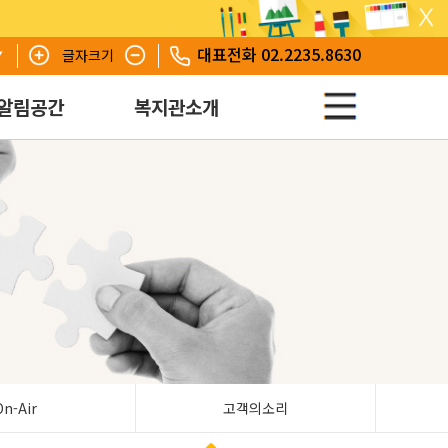
대표전화 02.2235.8630
글자크기
알림공간
복지관소개
On-Air
고객의소리