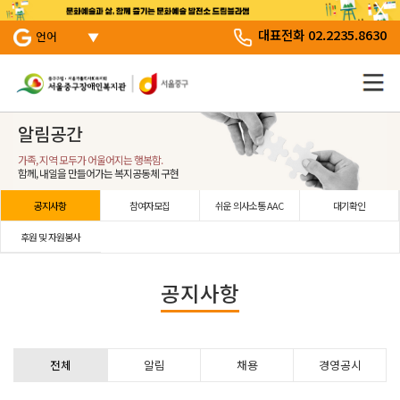
서브 메뉴 바로가기
주 메뉴 바로 가기
본문 바로 가기
대표전화 02.2235.8630
언어
알림공간
가족, 지역 모두가 어울어지는 행복함.
함께, 내일을 만들어가는 복지공동체 구현
공지사항
참여자모집
쉬운 의사소통 AAC
대기확인
후원 및 자원봉사
공지사항
전체
알림
채용
경영공시