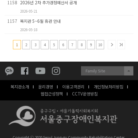
1158
2026년 2차 추가경정예산서 공개
2026-05-21
1157
복지관 5~6월 휴관 안내
2026-05-18
1
2
3
4
5
6
7
8
9
10
Family Site
복지관소개
윤리경영
이용고객권리
개인정보처리방침
웹접근성정책
CCTV운영방침
Copyright ⓒ 2020 Seoul Jung-gu Community Rehabilitation Center.