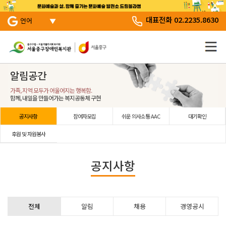
서브 메뉴 바로가기
주 메뉴 바로 가기
본문 바로 가기
대표전화 02.2235.8630
언어
알림공간
가족, 지역 모두가 어울어지는 행복함.
함께, 내일을 만들어가는 복지공동체 구현
공지사항
참여자모집
쉬운 의사소통 AAC
대기확인
후원 및 자원봉사
공지사항
전체
알림
채용
경영공시