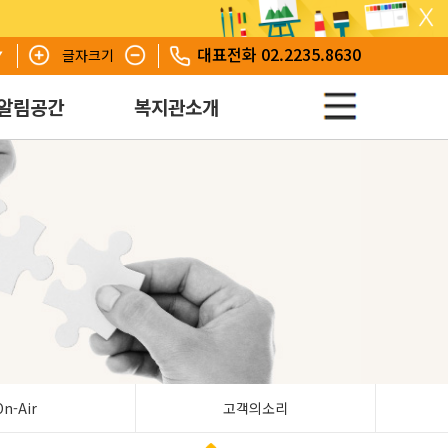
대표전화 02.2235.8630
글자크기
알림공간
복지관소개
On-Air
고객의소리