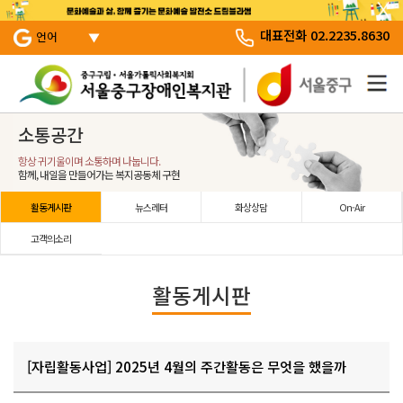
서브 메뉴 바로가기
주 메뉴 바로 가기
본문 바로 가기
대표전화 02.2235.8630
언어
소통공간
항상 귀기울이며 소통하며 나눕니다.
함께, 내일을 만들어가는 복지공동체 구현
활동게시판
뉴스레터
화상상담
On-Air
고객의소리
활동게시판
[자립활동사업] 2025년 4월의 주간활동은 무엇을 했을까