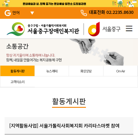
서브 메뉴 바로가기
주 메뉴 바로 가기
본문 바로 가기
대표전화 02.2235.8630
언어
소통공간
항상 귀기울이며 소통하며 나눕니다.
함께, 내일을 만들어가는 복지공동체 구현
활동게시판
뉴스레터
화상상담
On-Air
고객의소리
활동게시판
[지역활동사업] 서울가톨릭사회복지회 카리타스마켓 참여