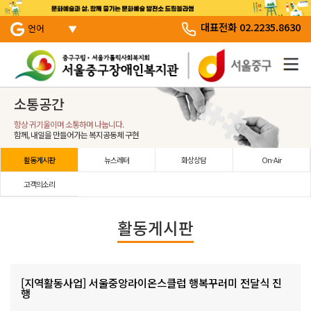
서브 메뉴 바로가기
주 메뉴 바로 가기
본문 바로 가기
대표전화 02.2235.8630
언어
소통공간
항상 귀기울이며 소통하며 나눕니다.
함께, 내일을 만들어가는 복지공동체 구현
활동게시판
뉴스레터
화상상담
On-Air
고객의소리
활동게시판
[지역활동사업] 서울중앙라이온스클럽 행복꾸러미 전달식 진
행