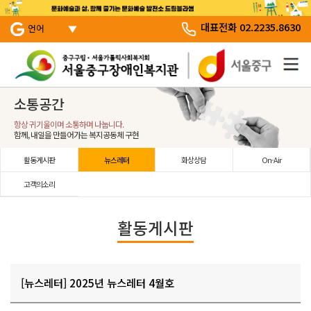
서브 메뉴 바로가기
주 메뉴 바로 가기
본문 바로 가기
대표전화 02.2235.8630
언어
소통공간
항상 귀기울이며 소통하며 나눕니다.
함께, 내일을 만들어가는 복지공동체 구현
활동게시판
뉴스레터
화상상담
On-Air
고객의소리
활동게시판
[뉴스레터] 2025년 뉴스레터 4월호