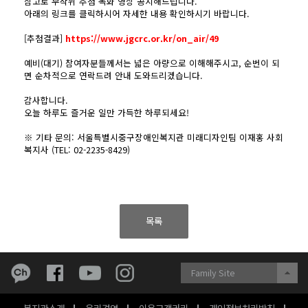
참고로 무작위 추첨 녹화 영상 공지해드립니다.
아래의 링크를 클릭하시어 자세한 내용 확인하시기 바랍니다.
[추첨결과]
https://www.jgcrc.or.kr/on_air/49
예비(대기) 참여자분들께서는 넓은 아량으로 이해해주시고, 순번이 되
면 순차적으로 연락드려 안내 도와드리겠습니다.
감사합니다.
오늘 하루도 즐거운 일만 가득한 하루되세요!
※ 기타 문의: 서울특별시중구장애인복지관 미래디자인팀 이재홍 사회
복지사 (TEL: 02-2235-8429)
목록
Family Site
복지관소개
윤리경영
이용고객권리
개인정보처리방침