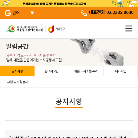
서브 메뉴 바로가기
주 메뉴 바로 가기
본문 바로 가기
대표전화 02.2235.8630
언어
알림공간
가족, 지역 모두가 어울어지는 행복함.
함께, 내일을 만들어가는 복지공동체 구현
공지사항
참여자모집
쉬운 의사소통 AAC
대기확인
후원 및 자원봉사
공지사항