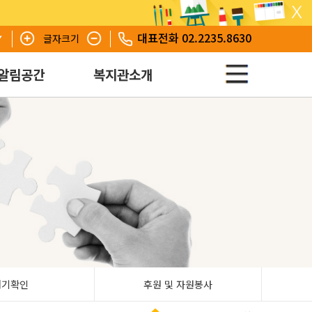
대표전화 02.2235.8630
글자크기
알림공간
복지관소개
대기확인
후원 및 자원봉사