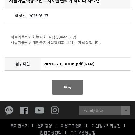
서울가톨릭장애인복지시설협의회 세미나 자료집
작성일
2026.05.27
서울가톨릭사회복지회 설립 50주년 기념
서울가톨릭장애인복지시설협의회 세미나 자료집입니다.
첨부파일
20260528_BOOK.pdf
(6.6M)
목록
Family Site
복지관소개
윤리경영
이용고객권리
개인정보처리방침
웹접근성정책
CCTV운영방침