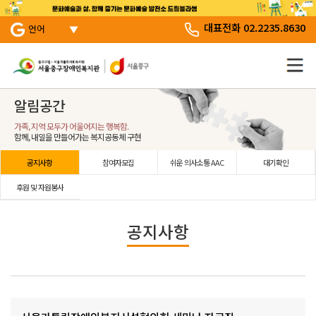
서브 메뉴 바로가기
주 메뉴 바로 가기
본문 바로 가기
대표전화 02.2235.8630
언어
알림공간
가족, 지역 모두가 어울어지는 행복함.
함께, 내일을 만들어가는 복지공동체 구현
공지사항
참여자모집
쉬운 의사소통 AAC
대기확인
후원 및 자원봉사
공지사항