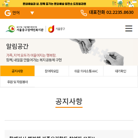
서브 메뉴 바로가기
주 메뉴 바로 가기
본문 바로 가기
대표전화 02.2235.8630
언어
알림공간
가족, 지역 모두가 어울어지는 행복함.
함께, 내일을 만들어가는 복지공동체 구현
공지사항
참여자모집
쉬운 의사소통 AAC
대기확인
후원 및 자원봉사
공지사항