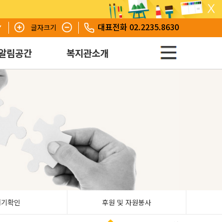
대표전화 02.2235.8630
글자크기
알림공간
복지관소개
대기확인
후원 및 자원봉사