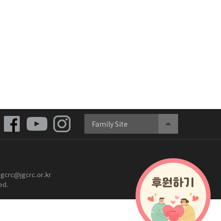
Family Site
gcrc@jgcrc.or.kr
ed.