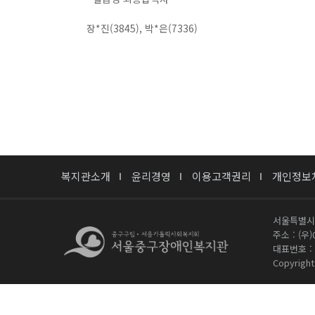
장*진(3845), 박*은(7336)
복지관소개
윤리경영
이용고객권리
개인정보
서울특별시
주소 : (우
대표번호 : 0
Copyright