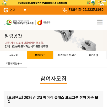
서브 메뉴 바로가기
주 메뉴 바로 가기
본문 바로 가기
대표전화 02.2235.8630
언어
알림공간
가족, 지역 모두가 어울어지는 행복함.
함께, 내일을 만들어가는 복지공동체 구현
공지사항
참여자모집
쉬운 의사소통 AAC
대기확인
후원 및 자원봉사
참여자모집
[모집완료] 2026년 2월 베이킹 클래스 프로그램 참여 가족 모
집