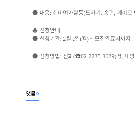
●
내용
취미여가활동
도자기
송편
케이크 
:
(
,
,
♣
신청안내
●
신청기간
월
일
월
모집완료시까지
: 2
(
) ~
2
●
신청방법
전화
☎
및 내방
:
(
02-2235-8629)
댓글
0