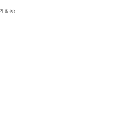
외 활동
)