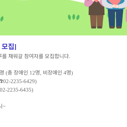
 모집
]
루를 채워갈 참여자를 모집합니다
.
명
총 장애인
명
비장애인
명
(
12
,
4
)
☎
02-2235-6429)
02-2235-6435)
시
~