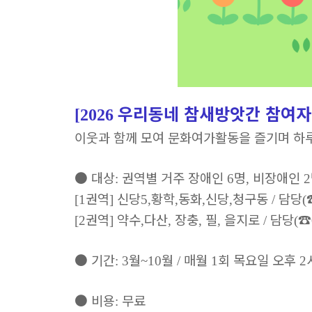
우리동네 참새방앗간 참여자
[2026
이웃과 함께 모여 문화여가활동을 즐기며 하
●
대상
권역별 거주 장애인
명
비장애인
:
6
,
2
권역
신당
황학
동화
신당
청구동
담당
[1
]
5,
,
,
,
/
(
권역
약수
다산
장충
필
을지로
담당
☎
[2
]
,
,
,
,
/
(
●
기간
월
월
매월
회 목요일 오후
: 3
~10
/
1
2
●
비용
무료
: