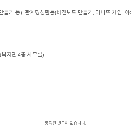
만들기 등
관계형성활동
비전보드 만들기
마니또 게임
야
),
(
,
,
복지관
층 사무실
(
4
)
등록된 댓글이 없습니다.