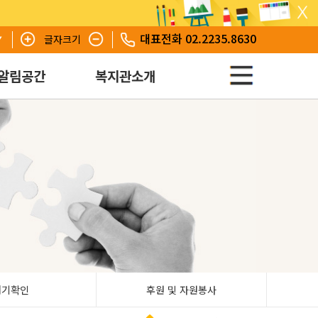
대표전화 02.2235.8630
글자크기
알림공간
복지관소개
대기확인
후원 및 자원봉사