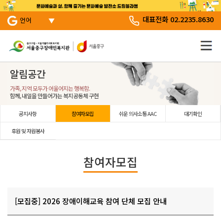
서브 메뉴 바로가기
주 메뉴 바로 가기
본문 바로 가기
대표전화 02.2235.8630
언어
알림공간
가족, 지역 모두가 어울어지는 행복함.
함께, 내일을 만들어가는 복지공동체 구현
공지사항
참여자모집
쉬운 의사소통 AAC
대기확인
후원 및 자원봉사
참여자모집
[모집중] 2026 장애이해교육 참여 단체 모집 안내