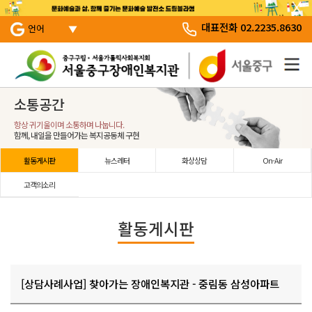
서브 메뉴 바로가기
주 메뉴 바로 가기
본문 바로 가기
대표전화 02.2235.8630
언어
소통공간
항상 귀기울이며 소통하며 나눕니다.
함께, 내일을 만들어가는 복지공동체 구현
활동게시판
뉴스레터
화상상담
On-Air
고객의소리
활동게시판
[상담사례사업] 찾아가는 장애인복지관 - 중림동 삼성아파트