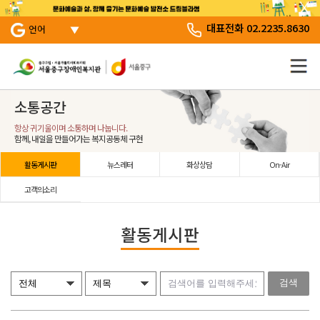
서브 메뉴 바로가기
주 메뉴 바로 가기
본문 바로 가기
대표전화 02.2235.8630
언어
소통공간
항상 귀기울이며 소통하며 나눕니다.
함께, 내일을 만들어가는 복지공동체 구현
활동게시판
뉴스레터
화상상담
On-Air
고객의소리
활동게시판