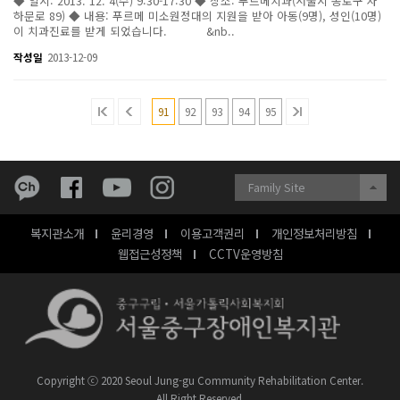
◆ 일시: 2013. 12. 4(수) 9:30-17:30 ◆ 장소: 푸르메치과(서울시 종로구 자
하문로 89) ◆ 내용: 푸르메 미소원정대의 지원을 받아 아동(9명), 성인(10명)
이 치과진료를 받게 되었습니다. &nb..
작성일
2013-12-09
91
92
93
94
95
Family Site
복지관소개
윤리경영
이용고객권리
개인정보처리방침
웹접근성정책
CCTV운영방침
Copyright ⓒ 2020 Seoul Jung-gu Community Rehabilitation Center.
All Right Reserved.