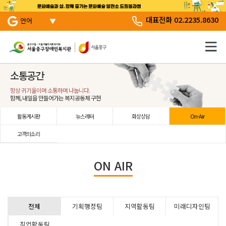
서브 메뉴 바로가기
주 메뉴 바로 가기
본문 바로 가기
대표전화 02.2235.8630
언어
소통공간
항상 귀기울이며 소통하며 나눕니다.
함께, 내일을 만들어가는 복지공동체 구현
활동게시판
뉴스레터
화상상담
On-Air
고객의소리
ON AIR
전체
기획행정팀
지역활동팀
미래디자인팀
직업활동팀